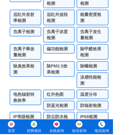
检测
检测
远红外发射
远红外波段
能量密度检
率检测
检测
测
负离子检测
负离子浓度
负离子发生
检测
量检测
负离子释放
磁功能检测
除甲醛效果
量检测
检测
除臭效果检
除PM2.5效
除螨检测
测
果检测
凉感性能检
测
电热辐射转
红外热图
温度分布
换效率
防蓝光检测
防辐射检测
IP等级检测
防尘防水检
IP68检测
测
IP67检测
首页
优势项目
在线咨询
短信咨询
电话咨询