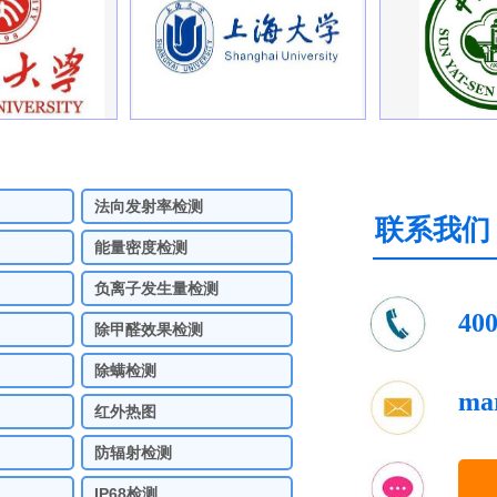
法向发射率检测
联系我们
能量密度检测
负离子发生量检测
400
除甲醛效果检测
除螨检测
ma
红外热图
防辐射检测
IP68检测